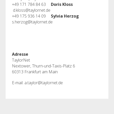
+49 171 784 84 63
Doris Kloss
d.kloss@taylornet.de
+49 175 936 14 09
Sylvia Herzog
s.herzog@taylornet.de
Adresse
TaylorNet
Nextower, Thurn-und-Taxis-Platz 6
60313 Frankfurt am Main
E-mail: a.taylor@taylornet.de